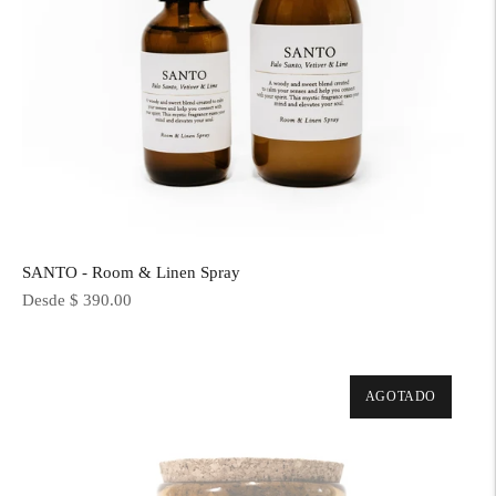
SANTO - Room & Linen Spray
Precio
Desde $ 390.00
normal
AGOTADO