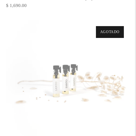
Precio
$ 1,690.00
normal
AGOTADO