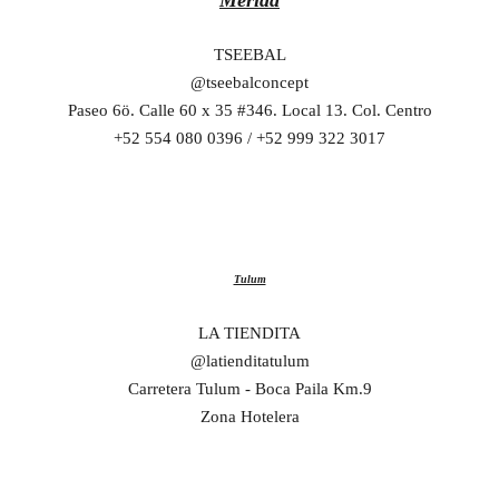
Mérida
TSEEBAL
@tseebalconcept
Paseo 6ö.
Calle 60 x 35 #346. Local 13.
Col. Centro
+52 554 080 0396 / +52 999 322 3017
Tulum
LA TIENDITA
@latienditatulum
Carretera Tulum - Boca Paila Km.9
Zona Hotelera