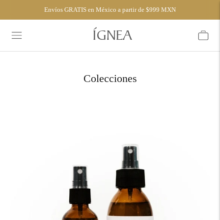
Envíos GRATIS en México a partir de $999 MXN
ÍGNEA
Colecciones